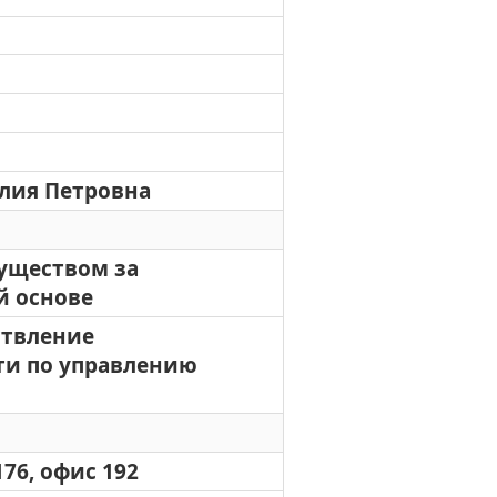
лия Петровна
уществом за
й основе
ествление
ти по управлению
176, офис 192