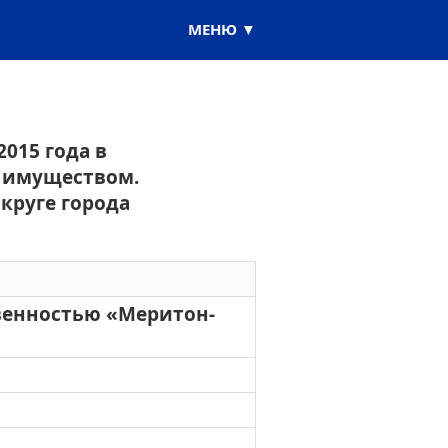
МЕНЮ
015 года в
 имуществом.
круге города
венностью «Меритон-