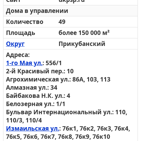
Дома в управлении
Количество
49
Площадь
более 150 000 м²
Округ
Прикубанский
Адреса:
1-го Мая ул.
: 556/1
2-й Красивый пер.: 10
Агрохимическая ул.: 86А, 103, 113
Алмазная ул.: 34
Байбакова Н.К. ул.: 4
Белозерная ул.: 1/1
Бульвар Интернациональный ул.: 110,
110/3, 110/4
Измаильская ул.
: 76к1, 76к2, 76к3, 76к4,
76к5, 76к6, 76к7, 76к8, 76к9, 76к10