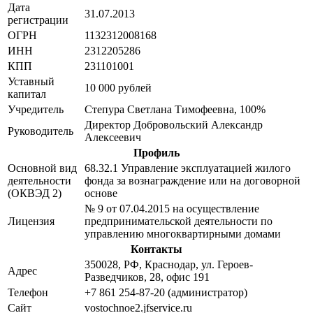
Дата
31.07.2013
регистрации
ОГРН
1132312008168
ИНН
2312205286
КПП
231101001
Уставный
10 000 рублей
капитал
Учредитель
Степура Светлана Тимофеевна, 100%
Директор Добровольский Александр
Руководитель
Алексеевич
Профиль
Основной вид
68.32.1 Управление эксплуатацией жилого
деятельности
фонда за вознаграждение или на договорной
(ОКВЭД 2)
основе
№ 9 от 07.04.2015 на осуществление
Лицензия
предпринимательской деятельности по
управлению многоквартирными домами
Контакты
350028, РФ, Краснодар, ул. Героев-
Адрес
Разведчиков, 28, офис 191
Телефон
+7 861 254-87-20 (администратор)
Сайт
vostochnoe2.jfservice.ru